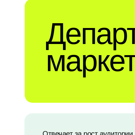
Депар
маркет
Отвечает за рост аудитории