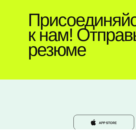
Присоединяй
к нам! Отправ
резюме