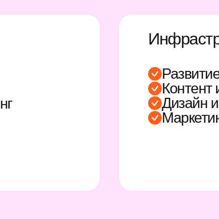
Инфрастр
Развити
Контент 
Дизайн и
нг
Маркетин