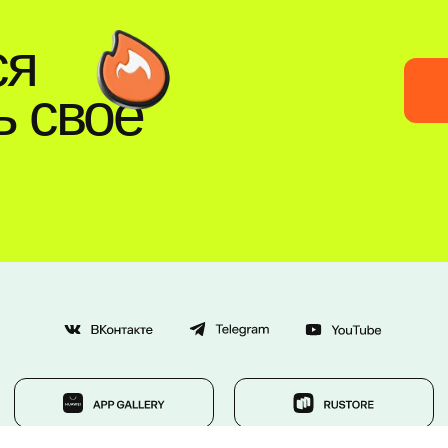
ся
ь свое